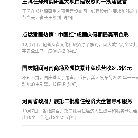
王凯在郑州调研重大项目建设慰问一线建设者
王凯在郑州调研重大项目建设慰问一线建设者时要求加强施工
节当天，省长王凯到
[详细]
点燃爱国热情 “中国红”成国庆假期最亮丽色彩
10月7日，记者从省文化和旅游厅了解到，国庆黄金周全省共接待
牢安全生产、疫情防控
[详细]
国庆期间河南商场及餐饮累计实现营收24.5亿元
不知不觉，国庆进入了尾声。近日，美团发布的2022年十一
动能的主引擎。长假期
[详细]
河南省政府开展第二批稳住经济大盘督导和服务
10月7日，省政府召开第二批稳住经济大盘督导和服务动员
出10个工作组赴9个省
[详细]