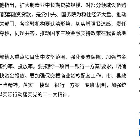
他指出，扩大制造业中长期贷款规模、对部分领域设备购
行配套融资贷款，是党中央、
国务院
为稳住经济大盘、推动
关部门、各金融机构要认清形势，切实增强紧迫感、责任
夺秒，同题共答，推动国家三项金融支持政策在我省落地
部纳入重点项目集中攻坚范围，强化要素保障，加强与金
约率、投放率。要按照“一项目一银行一方案”要求，明确
快资金投放。要加强保交楼商业贷款配套工作，市、县政
担当
精神
，
落实
“一楼盘一银行一方案一专班”机制，加强统
以实际行动
落实
党的
二十大
精神
。
键词：