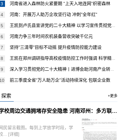
河南省进入森林防火紧要期 “上天入地连网”织密森林
河南：开展万人助万企攻坚行动 冲刺"全年红"
王凯到卢氏县宣讲党的二十大精神 以学习宣传贯彻党的二
河南力争三年时间农机装备营收突破千亿元
坚持"三清零"目标不动摇 提升疫情防控能力建设
王凯在郑州调研指导高校疫情防控工作时强调 科学精准防
深入学习贯彻党的二十大精神丨进博会助河南产业转型消费
前三季度全省“万人助万企”活动持续深化 包联企业数
探索
+更多
学校周边交通拥堵存安全隐患 河南邓州：多方联动解民忧
网民留言截图。每到上学放学时段，学
校...
[详细]