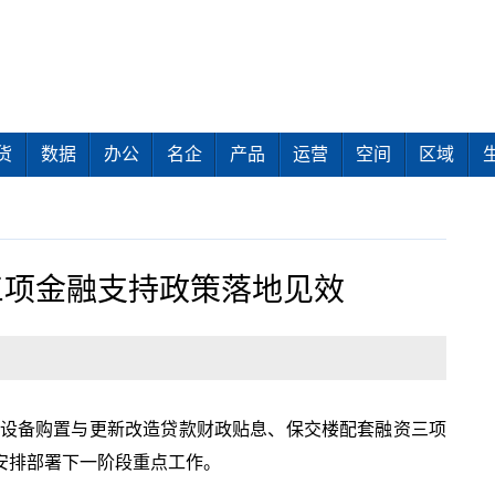
货
数据
办公
名企
产品
运营
空间
区域
三项金融支持政策落地见效
、设备购置与更新改造贷款财政贴息、保交楼配套融资三项
安排部署下一阶段重点工作。