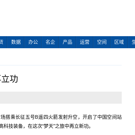
货
数据
办公
名企
产品
运营
空间
区域
再立功
射场搭乘长征五号B遥四火箭发射升空，开启了中国空间站
高科技装备，在这次“梦天”之旅中再立新功。