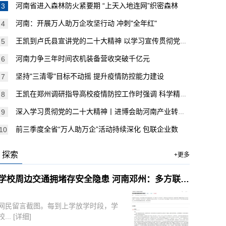
河南省进入森林防火紧要期 “上天入地连网”织密森林
河南：开展万人助万企攻坚行动 冲刺"全年红"
王凯到卢氏县宣讲党的二十大精神 以学习宣传贯彻党的二
河南力争三年时间农机装备营收突破千亿元
坚持"三清零"目标不动摇 提升疫情防控能力建设
王凯在郑州调研指导高校疫情防控工作时强调 科学精准防
深入学习贯彻党的二十大精神丨进博会助河南产业转型消费
前三季度全省“万人助万企”活动持续深化 包联企业数
探索
+更多
学校周边交通拥堵存安全隐患 河南邓州：多方联动解民忧
网民留言截图。每到上学放学时段，学
校...
[详细]