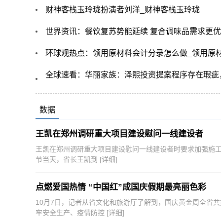
财神客栈玉玲珑扮演者刘洋_财神客栈玉玲珑
世界资讯：餐饮复苏势能延续 复合调味品需求更优
环球观热点：领用原材料会计分录怎么做_领用原
全球速看：华丽家族：泽熙投资提案程序存在瑕疵
数据
王凯在郑州调研重大项目建设慰问一线建设者
王凯在郑州调研重大项目建设慰问一线建设者时要求加强施工
节当天，省长王凯到
[详细]
点燃爱国热情 “中国红”成国庆假期最亮丽色彩
10月7日，记者从省文化和旅游厅了解到，国庆黄金周全省共接待
牢安全生产、疫情防控
[详细]