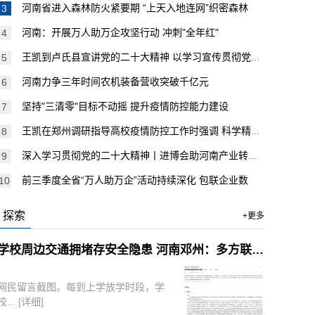
河南省进入森林防火紧要期 “上天入地连网”织密森林
河南：开展万人助万企攻坚行动 冲刺"全年红"
王凯到卢氏县宣讲党的二十大精神 以学习宣传贯彻党的二
河南力争三年时间农机装备营收突破千亿元
坚持"三清零"目标不动摇 提升疫情防控能力建设
王凯在郑州调研指导高校疫情防控工作时强调 科学精准防
深入学习贯彻党的二十大精神丨进博会助河南产业转型消费
前三季度全省“万人助万企”活动持续深化 包联企业数
探索
+更多
学校周边交通拥堵存安全隐患 河南邓州：多方联动解民忧
网民留言截图。每到上学放学时段，学
校...
[详细]