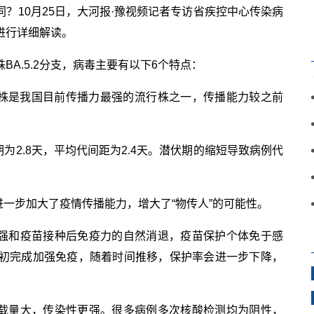
？10月25日，大河报·豫视频记者专访省疾控中心传染病
进行详细解读。
A.5.2分支，病毒主要有以下6个特点：
.2毒株是我国目前传播力最强的流行株之一，传播能力较之前
为2.8天，平均代间距为2.4天。潜伏期的缩短导致病例代
进一步加大了疫情传播能力，增大了“物传人”的可能性。
增强和疫苗接种后免疫力的自然消退，疫苗保护个体免于感
初完成加强免疫，随着时间推移，保护率会进一步下降，
毒载量大，传染性更强。很多病例多次核酸检测均为阴性，