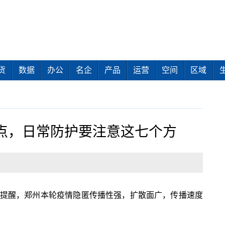
货
数据
办公
名企
产品
运营
空间
区域
点，日常防护要注意这七个方
家提醒，郑州本轮疫情隐匿传播性强，扩散面广，传播速度