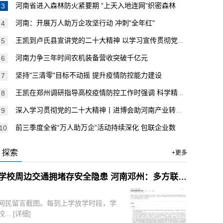
河南省进入森林防火紧要期 “上天入地连网”织密森林
河南：开展万人助万企攻坚行动 冲刺"全年红"
王凯到卢氏县宣讲党的二十大精神 以学习宣传贯彻党的二
河南力争三年时间农机装备营收突破千亿元
坚持"三清零"目标不动摇 提升疫情防控能力建设
王凯在郑州调研指导高校疫情防控工作时强调 科学精准防
深入学习贯彻党的二十大精神丨进博会助河南产业转型消费
前三季度全省“万人助万企”活动持续深化 包联企业数
探索
+更多
学校周边交通拥堵存安全隐患 河南邓州：多方联动解民忧
网民留言截图。每到上学放学时段，学
校...
[详细]