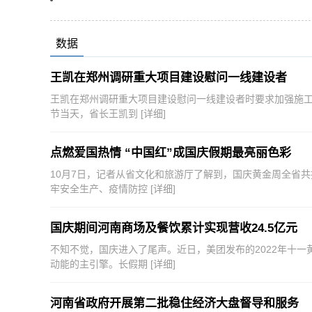
数据
王凯在郑州调研重大项目建设慰问一线建设者
王凯在郑州调研重大项目建设慰问一线建设者时要求加强施工
节当天，省长王凯到
[详细]
点燃爱国热情 “中国红”成国庆假期最亮丽色彩
10月7日，记者从省文化和旅游厅了解到，国庆黄金周全省共接待
牢安全生产、疫情防控
[详细]
国庆期间河南商场及餐饮累计实现营收24.5亿元
不知不觉，国庆进入了尾声。近日，美团发布的2022年十一
动能的主引擎。长假期
[详细]
河南省政府开展第二批稳住经济大盘督导和服务