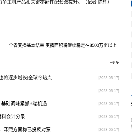
力争主机产品和关键零部件配套双提升。（记者 陈辉）
键词：
全省麦播基本结束 麦播面积将继续稳定在8500万亩以上
+更多
也将逐步增长|全球今热点
[2023-05-17]
[2023-05-17]
 基础调味紧抓B端机遇
[2023-05-17]
材料会计分录
[2023-05-17]
，泽熙方面称已投反对票
[2023-05-17]